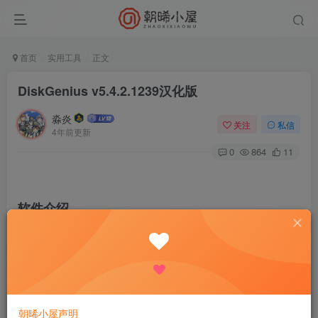
首页
实用工具
正文
DiskGenius v5.4.2.1239汉化版
淼炎
关注
私信
4年前更新
0
864
11
软件介绍
DiskGenius，集数据恢复、分区管理、备份还原等多功能于
一身的超级工具软件。DiskGenius是专业级的数据恢复软件
，算法精湛、功能强大！使用它可迅速恢复丢失的文件或分
区。它还是一款功能全面，安全可靠的硬盘分区工具 ，除提
朝晞小屋声明