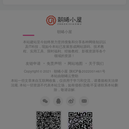
朝晞小屋
本站建站至今始终努力坚持搜集和分享各种网络知识以
及IT科技，现如今本站已发展形成网站源码、技术教
程、实用工具、限时福利、经验教程、影视资源等各个
领域的资源！
友链申请
免责声明
网站地图
关于我们
Copyright © 2021 ·
朝晞小屋
陕ICP备2022001461号
本站由
朝晞云
赞助
本站一些文章来自互联网收集，仅供用于学习和交流，请遵循相关法律
法规. 本站一切资源不代表本站立场，如有侵权/违规/不妥请联系本站删
除，敬请谅解.