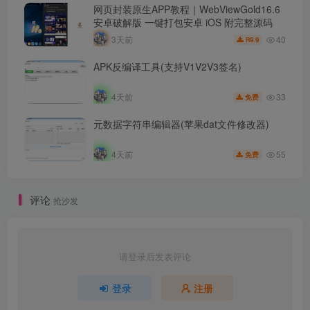
网页封装原生APP教程｜WebViewGold16.6
安卓破解版 一键打包安卓 iOS 附完整源码
40
3天前
9.9
R
APK反编译工具(支持V1V2V3签名)
33
4天前
免费
元数据字符串编辑器(苹果dat文件修改器)
55
4天前
免费
评论
抢沙发
请登录后发表评论
登录
注册