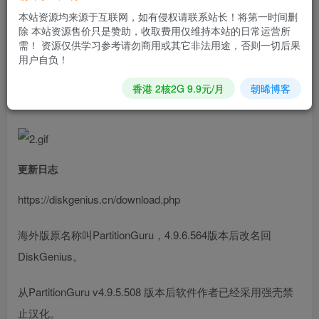
供基本的分区管理功能外，还提供了分区备份还原、更多实
本站资源均来源于互联网，如有侵权请联系站长！将第一时间删
除 本站资源售价只是赞助，收取费用仅维持本站的日常运营所
用、便利的特色功能。
需！ 资源仅供学习参考请勿商用或其它非法用途，否则一切后果
用户自负！
软件截图
香港 2核2G 9.9元/月
朝晞博客
更新日志
https://diskgenius.cn/download.php
海外版原名称叫PartitionGuru，4.9.6.564版本后改名回
DiskGenius。
从PartitionGuru v4.9.5.508 版本后软件作者已经采用强壳禁
止汉化。