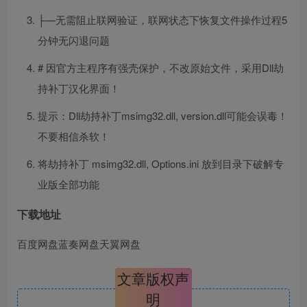
├—无需阻止联网验证，联网状态下恢复文件操作过程5
分钟无闪退问题
# 因官方主程序有强壳保护，不改原始文件，采用Dll劫
持补丁汉化界面！
提示：Dll劫持补丁msimg32.dll, version.dll可能会误毒！
不要相信杀软！
将劫持补丁 msimg32.dll, Options.ini 放到目录下破解专
业版全部功能
下载地址
百度网盘
蓝奏网盘
天翼网盘
文章版权声
明