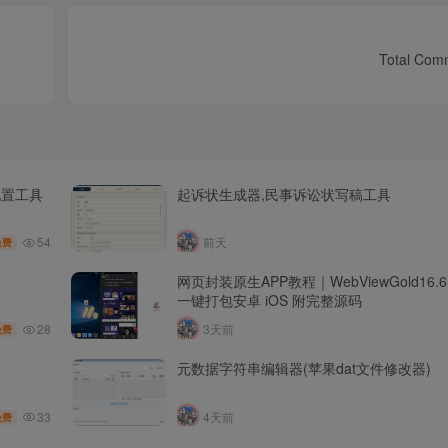
Total Com
配置工具
起诉状生成器,民事诉讼状写稿工具
54
前天
免费
网页封装原生APP教程｜WebViewGold16
一键打包安卓 iOS 附完整源码
28
3天前
免费
元数据字符串编辑器(苹果dat文件修改器)
33
4天前
免费