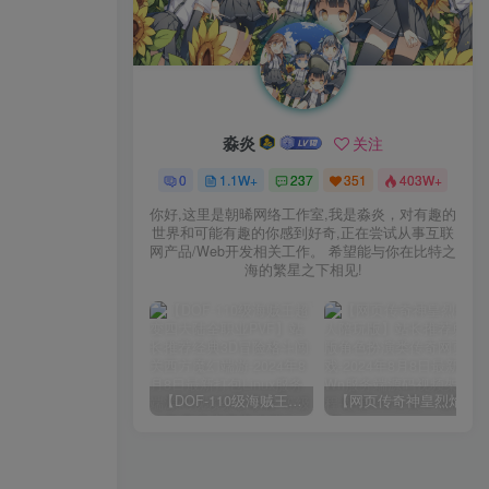
淼炎
关注
0
1.1W+
237
351
403W+
你好,这里是朝晞网络工作室,我是淼炎，对有趣的
世界和可能有趣的你感到好奇,正在尝试从事互联
网产品/Web开发相关工作。 希望能与你在比特之
海的繁星之下相见!
【DOF-110级海贼王超变四大陆全职业PVF】站长推荐经典3D冒险格斗闯关西方魔幻端游-2024年8月8日最新打包Linux服务端源码视频架设教程-等级补丁-配套完整客户端！
【网页传奇神皇烈焰假人陪玩版】站长推荐典藏版角色扮演类传奇网页游戏-2024年8月8日最新打包Wn服务端源码视频架设教程-配套GM工具！