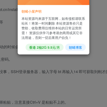
.cn/install/install_6.0.sh && sh install.sh
朝晞小屋声明
本站资源均来源于互联网，如有侵权请联系
等
站长！将第一时间删除 本站资源售价只是
赞助，收取费用仅维持本站的日常运营所
需！ 资源仅供学习参考请勿商用或其它非
法用途，否则一切后果用户自负！
时候会显示[y/n]，输入 y 继续安装。
香港 2核2G 9.9元/月
朝晞博客
及密码。
，SSH登录服务器，输入字母 bt 再输入14 即可获取到刚才
贴，注意直接Ctrl+V 是粘贴不上的。