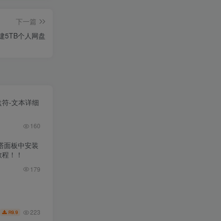
下一篇
搭建5TB个人网盘
盘符-文本详细
160
宝塔面板中安装
教程！！
179
223
9.9
R