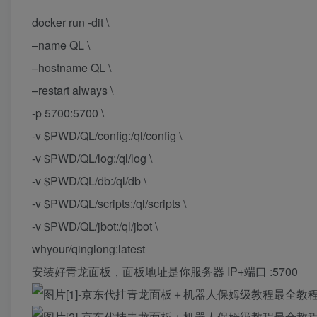
docker run -dit \
–name QL \
–hostname QL \
–restart always \
-p 5700:5700 \
-v $PWD/QL/config:/ql/config \
-v $PWD/QL/log:/ql/log \
-v $PWD/QL/db:/ql/db \
-v $PWD/QL/scripts:/ql/scripts \
-v $PWD/QL/jbot:/ql/jbot \
whyour/qinglong:latest
安装好青龙面板，面板地址是你服务器 IP+端口 :5700