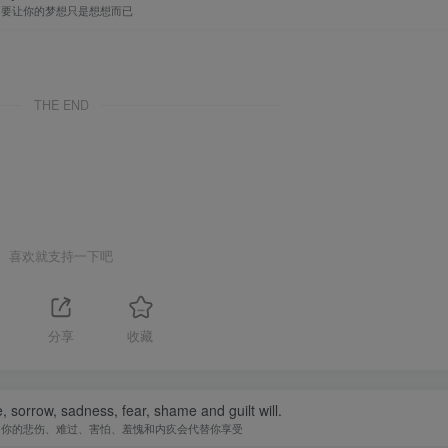
不要让你的梦想只是想想而已
THE END
喜欢就支持一下吧
分享
收藏
fe, sorrow, sadness, fear, shame and guilt will.
，你的悲伤、难过、害怕、羞愧和内疚会代替你享受