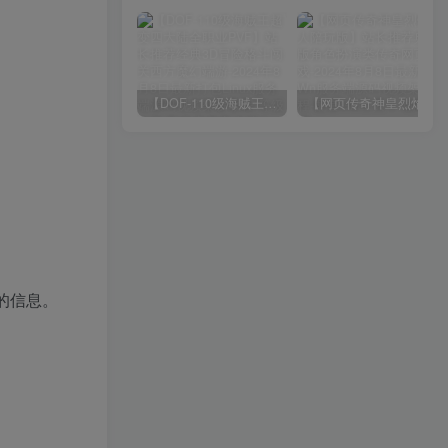
【DOF-110级海贼王超变四大陆全职业PVF】站长推荐经典3D冒险格斗闯关西方魔幻端游-2024年8月8日最新打包Linux服务端源码视频架设教程-等级补丁-配套完整客户端！
【网页传奇神皇烈焰假人陪玩版】站长推荐典藏版角色扮演类传奇网页游戏-2024年8月8日最新打包Wn服务端源码视频架设教程-配套GM工具！
的信息。