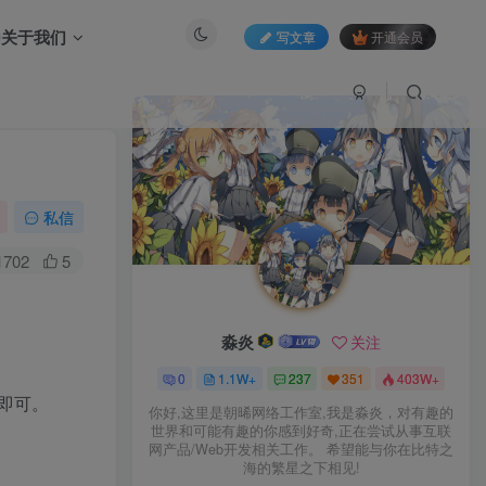
关于我们
写文章
开通会员
私信
1702
5
淼炎
关注
0
1.1W+
237
351
403W+
写即可。
你好,这里是朝晞网络工作室,我是淼炎，对有趣的
世界和可能有趣的你感到好奇,正在尝试从事互联
网产品/Web开发相关工作。 希望能与你在比特之
海的繁星之下相见!