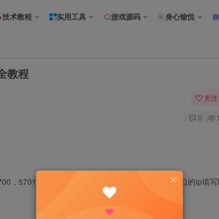
技术教程
实用工具
游戏源码
身心愉悦
全教程
关注
0
0，5701，8080，IP限制填写 0.0.0.0/0，参照22端口的ip填