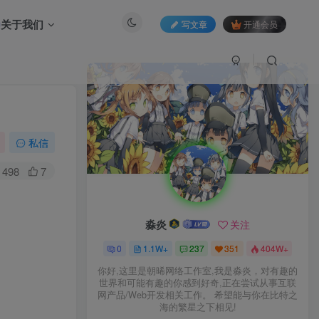
关于我们
写文章
开通会员
私信
498
7
淼炎
关注
0
1.1W+
237
351
404W+
你好,这里是朝晞网络工作室,我是淼炎，对有趣的
世界和可能有趣的你感到好奇,正在尝试从事互联
网产品/Web开发相关工作。 希望能与你在比特之
海的繁星之下相见!