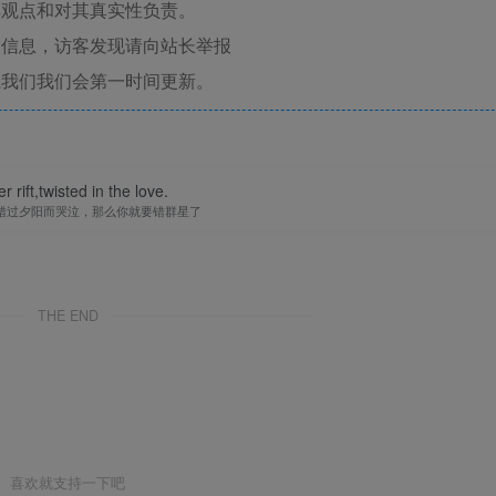
其观点和对其真实性负责。
关信息，访客发现请向站长举报
系我们我们会第一时间更新。
r rift,twisted in the love.
错过夕阳而哭泣，那么你就要错群星了
THE END
喜欢就支持一下吧