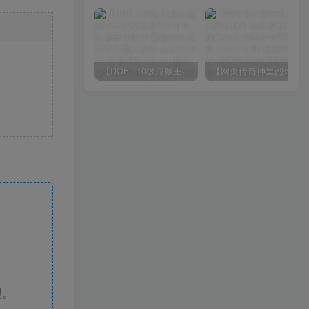
【DOF-110级海贼王超变四大陆全职业PVF】站长推荐经典3D冒险格斗闯关西方魔幻端游-2024年8月8日最新打包Linux服务端源码视频架设教程-等级补丁-配套完整客户端！
【网页传奇神皇烈焰假人陪玩版】站长推荐典藏版角色扮演类传奇网页游戏-2024年8月8日最新打包Wn服务端源码视频架设教程-配套GM工具！
理。