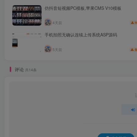
仿抖音短视频PC模板,苹果CMS V10模板
4天前
R
手机拍照无确认连续上传系统ASP源码
5天前
评论
共14条