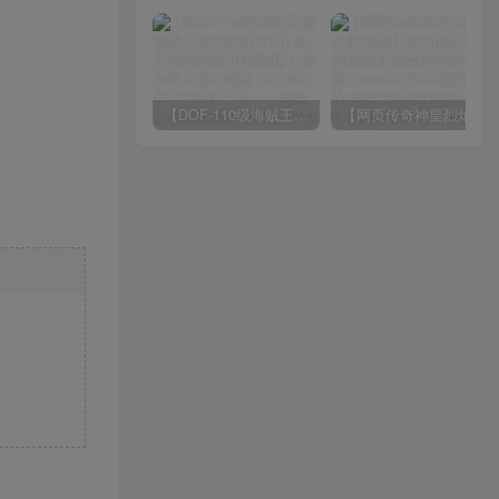
【DOF-110级海贼王超变四大陆全职业PVF】站长推荐经典3D冒险格斗闯关西方魔幻端游-2024年8月8日最新打包Linux服务端源码视频架设教程-等级补丁-配套完整客户端！
【网页传奇神皇烈焰假人陪玩版】站长推荐典藏版角色扮演类传奇网页游戏-2024年8月8日最新打包Wn服务端源码视频架设教程-配套GM工具！