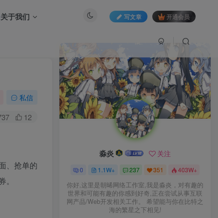
关于我们
写文章
开通会员
私信
737
12
淼炎
关注
面、抢单的
0
1.1W+
237
351
403W+
券。
你好,这里是朝晞网络工作室,我是淼炎，对有趣的
世界和可能有趣的你感到好奇,正在尝试从事互联
网产品/Web开发相关工作。 希望能与你在比特之
海的繁星之下相见!