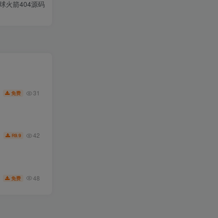
球火箭404源码
31
免费
42
9.9
R
48
免费