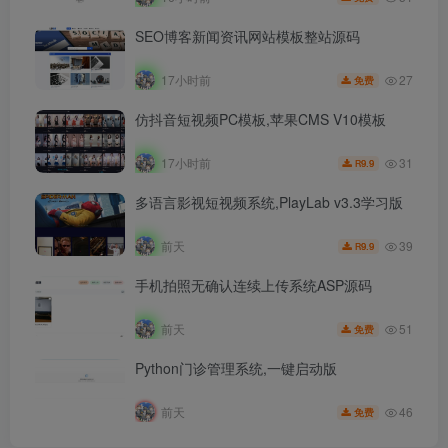
SEO博客新闻资讯网站模板整站源码
27
17小时前
免费
仿抖音短视频PC模板,苹果CMS V10模板
31
17小时前
9.9
R
多语言影视短视频系统,PlayLab v3.3学习版
39
前天
9.9
R
手机拍照无确认连续上传系统ASP源码
51
前天
免费
Python门诊管理系统,一键启动版
46
前天
免费