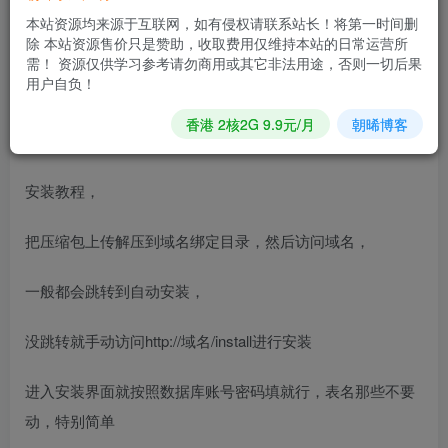
本站资源均来源于互联网，如有侵权请联系站长！将第一时间删
故障率也相对来说低很多，资金平均停留的时间不超过12小
除 本站资源售价只是赞助，收取费用仅维持本站的日常运营所
时，
需！ 资源仅供学习参考请勿商用或其它非法用途，否则一切后果
用户自负！
所以您的资金安全将得到充分的保障，平台支持多种支付方
香港 2核2G 9.9元/月
朝晞博客
式，包括微信、支付宝、财付通支付等支持多种接口，对接
安装教程，
把压缩包上传解压到域名绑定目录，然后访问域名，
一般都会跳转到自动安装，
没跳转就手动访问http://域名/install进行安装
进入安装界面就按照数据库账号密码填就行，表名那些不要
动，特别简单