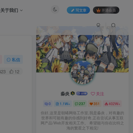
关于我们
写文章
开通会员
私信
423
12
淼炎
关注
0
1.1W+
237
351
402W+
你好,这里是朝晞网络工作室,我是淼炎，对有趣的
世界和可能有趣的你感到好奇,正在尝试从事互联
网产品/Web开发相关工作。 希望能与你在比特之
海的繁星之下相见!