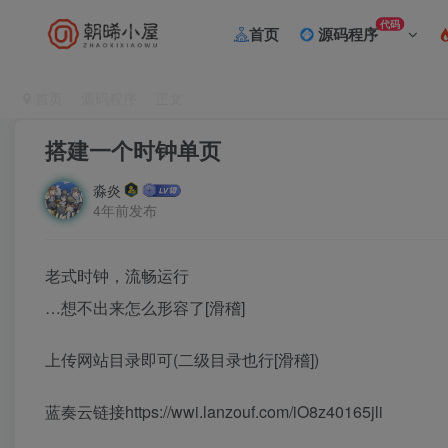
代码
首页
源码程序
首页
源码程序
正文
搭建一个时钟单页
淼炎
4年前发布
老式时钟，流畅运行
…想不出来怎么形容了[滑稽]
上传网站目录即可(二级目录也行[滑稽])
蓝奏云链接https://wwi.lanzouf.com/iO8z40165jli