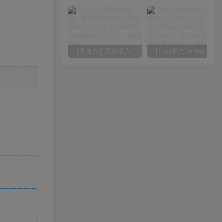
【天龙八部通用登入器】站长推荐经典武侠3D唯美江湖端游-2024年7月15日最新打包整理！
【linux系统Centos换源脚本】就是你输入宝塔命令的时候很多报错问题-2024年7月15日最新打包整理-解决小厂服务器yum源！