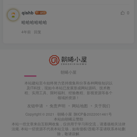
qishb
0
哈哈哈哈哈哈
4年前
回复
朝晞小屋
本站建站至今始终努力坚持搜集和分享各种网络知识以
及IT科技，现如今本站已发展形成网站源码、技术教
程、实用工具、限时福利、经验教程、影视资源等各个
领域的资源！
友链申请
免责声明
网站地图
关于我们
Copyright © 2021 ·
朝晞小屋
陕ICP备2022001461号
本站由
朝晞云
赞助
本站一些文章来自互联网收集，仅供用于学习和交流，请遵循相关法律
法规. 本站一切资源不代表本站立场，如有侵权/违规/不妥请联系本站删
除，敬请谅解.