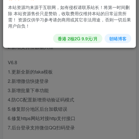
1.修复SQL注入漏洞
本站资源均来源于互联网，如有侵权请联系站长！将第一时间删
2.修复后台微信QQ扫码登录
除 本站资源售价只是赞助，收取费用仅维持本站的日常运营所
需！ 资源仅供学习参考请勿商用或其它非法用途，否则一切后果
用户自负！
V6.8.5
1.修复亿乐对接
香港 2核2G 9.9元/月
朝晞博客
2.新增支持倍数输入框
V6.8
1.更新全新的faka模板
2.新增微信快捷登录
3.新增批量下单功能
4.防CC配置新增滑动验证码模式
5.修复部分地区后台加载错误
6.修复https网站对接http支付接口
7.后台登录支持微信QQ扫码登录