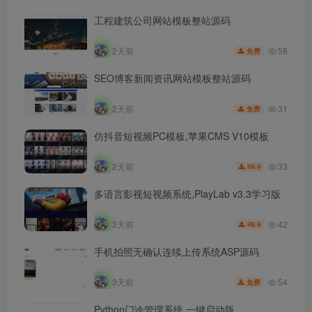
工程建筑公司网站模板整站源码
58
2天前
免费
SEO博客新闻资讯网站模板整站源码
31
2天前
免费
仿抖音短视频PC模板,苹果CMS V10模板
33
2天前
9.9
R
多语言影视短视频系统,PlayLab v3.3学习版
42
3天前
9.9
R
手机拍照无确认连续上传系统ASP源码
54
3天前
免费
Python门诊管理系统,一键启动版