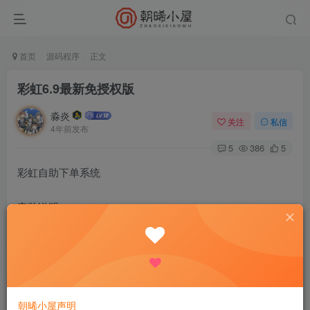
首页
源码程序
正文
彩虹6.9最新免授权版
淼炎
关注
私信
4年前发布
5
386
5
彩虹自助下单系统
安装说明：
上传到空间后直接访问即可根据提示安装。
PHP推荐使用7.0及以上版本
V6.9
朝晞小屋声明