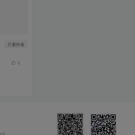
只看作者
0
本站