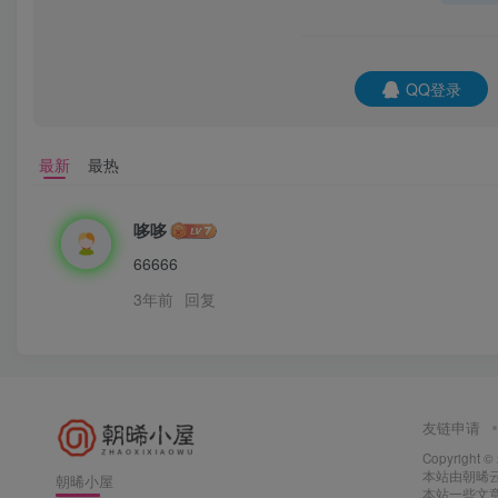
QQ登录
最新
最热
哆哆
66666
3年前
回复
友链申请
Copyright ©
本站由
朝晞
朝晞小屋
本站一些文