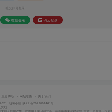
社交账号登录
微信登录
码云登录
免责声明
网站地图
关于我们
 2021 ·
朝晞小屋
陕ICP备2022001461号
云
赞助
章来自互联网收集，仅供用于学习和交流，请遵循相关法律法规. 本站一切资源不代表