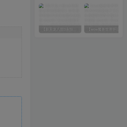
【新天龙八部3永恒经典之怀旧新西瓜】站长推荐经典3D武侠金庸武侠端游-2024年7月24日最新打包Linux服务端源码视频架设教程-完整PC客户端-配套GM工具！
【wow魔兽世界怀旧版WLK335巫妖兔子王】站长典藏怀旧西方魔幻3D巨作端游-2024年7月24日最新打包Win服务端源码视频架设教程-网页注册-GM指令教程-完整PC客户端！