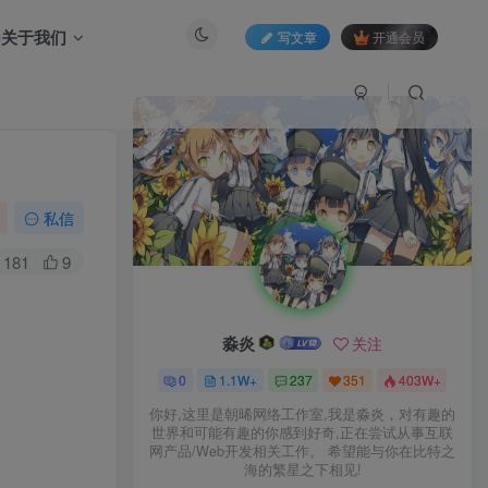
关于我们
写文章
开通会员
私信
181
9
淼炎
关注
0
1.1W+
237
351
403W+
你好,这里是朝晞网络工作室,我是淼炎，对有趣的
世界和可能有趣的你感到好奇,正在尝试从事互联
网产品/Web开发相关工作。 希望能与你在比特之
海的繁星之下相见!