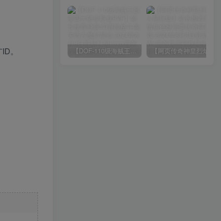
广ID。
【DOF-110级海贼王超变四大陆全职业PVF】站长推荐经典3D冒险格斗闯关西方魔幻端游-2024年8月8日最新打包Linux服务端源码视频架设教程-等级补丁-配套完整客户端！
【网页传奇神皇烈焰假人陪玩版】站长推荐典藏版角色扮演类传奇网页游戏-2024年8月8日最新打包Wn服务端源码视频架设教程-配套GM工具！