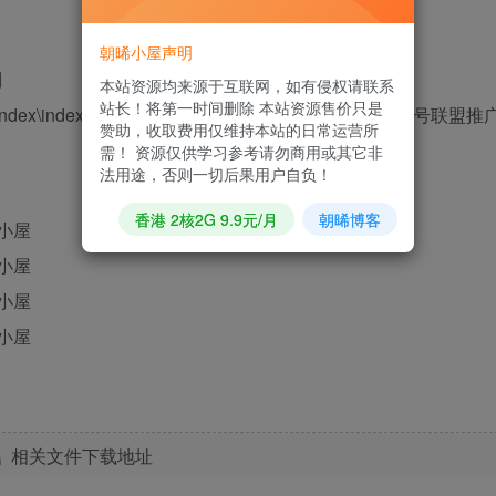
朝晞小屋声明
则
本站资源均来源于互联网，如有侵权请联系
站长！将第一时间删除 本站资源售价只是
dex\index.html 将value=”27″中的ID：27 改为您的逗号联盟推
赞助，收取费用仅维持本站的日常运营所
需！ 资源仅供学习参考请勿商用或其它非
法用途，否则一切后果用户自负！
香港 2核2G 9.9元/月
朝晞博客
相关文件下载地址