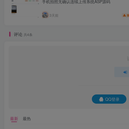
手机拍照无确认连续上传系统ASP源码
3天前
评论
共4条
QQ登录
最新
最热