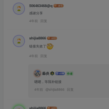
506463468@q
感谢分享
4年前
回复
shijia8866
链接失效了
4年前
回复
淼炎
作者
嗯嗯，等我补链接
4年前
@
shijia8866
回复
shijia8866