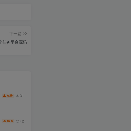
下一篇
个任务平台源码
31
免费
42
9.9
R