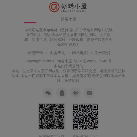
朝晞小屋
本站建站至今始终努力坚持搜集和分享各种网络知识以
及IT科技，现如今本站已发展形成网站源码、技术教
程、实用工具、限时福利、经验教程、影视资源等各个
领域的资源！
友链申请
免责声明
网站地图
关于我们
Copyright © 2021 ·
朝晞小屋
陕ICP备2022001461号
本站由
朝晞云
赞助
本站一些文章来自互联网收集，仅供用于学习和交流，请遵循相关法律
法规. 本站一切资源不代表本站立场，如有侵权/违规/不妥请联系本站删
除，敬请谅解.
朝晞网络交流群
扫码加站长QQ