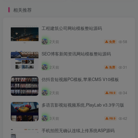
相关推荐
工程建筑公司网站模板整站源码
58
2天前
免费
SEO博客新闻资讯网站模板整站源码
31
2天前
免费
仿抖音短视频PC模板,苹果CMS V10模板
34
2天前
9.9
R
多语言影视短视频系统,PlayLab v3.3学习版
42
3天前
9.9
R
手机拍照无确认连续上传系统ASP源码