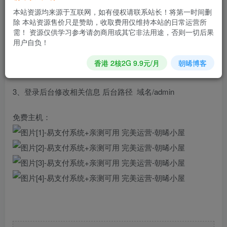
本站资源均来源于互联网，如有侵权请联系站长！将第一时间删
使用步骤：
除 本站资源售价只是赞助，收取费用仅维持本站的日常运营所
需！ 资源仅供学习参考请勿商用或其它非法用途，否则一切后果
1、将源码上传至服务器或者虚拟机并解压
用户自负！
香港 2核2G 9.9元/月
朝晞博客
2、访问域名/install/ 填写数据库信息安装
3、登录后台修改相关信息 后台路径 域名/admin
免费主机：