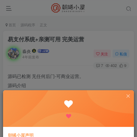
首页
源码程序
正文
易支付系统+亲测可用 完美运营
淼炎
关注
私信
4年前发布
7
402
9
源码已检测 无任何后门-可商业运营。
源码介绍
O支付系统是一个安全、可靠、专业、强大的免签约支付接
口系统源码，采用了群集服务器，不仅防御高，故障率也相
对来说低很多，资金平均停留的时间不超过12小时，所以您
的资金安全将得到充分的保障，平台支持多种支付方式，包
括微信、支付宝、财付通支付等！
朝晞小屋声明