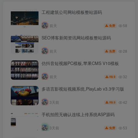
工程建筑公司网站模板整站源码
58
前天
免费
SEO博客新闻资讯网站模板整站源码
28
前天
免费
仿抖音短视频PC模板,苹果CMS V10模板
32
前天
9.9
R
多语言影视短视频系统,PlayLab v3.3学习版
42
3天前
9.9
R
手机拍照无确认连续上传系统ASP源码
53
3天前
免费