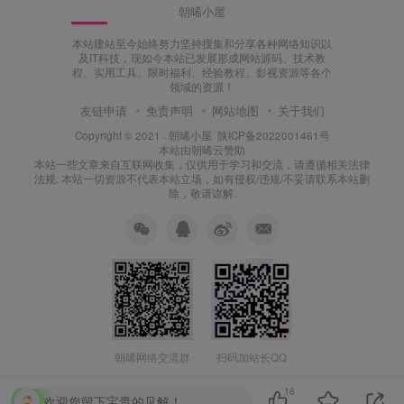
朝晞小屋
本站建站至今始终努力坚持搜集和分享各种网络知识以
及IT科技，现如今本站已发展形成网站源码、技术教
程、实用工具、限时福利、经验教程、影视资源等各个
领域的资源！
友链申请
免责声明
网站地图
关于我们
Copyright © 2021 ·
朝晞小屋
陕ICP备2022001461号
本站由
朝晞云
赞助
本站一些文章来自互联网收集，仅供用于学习和交流，请遵循相关法律
法规. 本站一切资源不代表本站立场，如有侵权/违规/不妥请联系本站删
除，敬请谅解.
朝晞网络交流群
扫码加站长QQ
16
欢迎您留下宝贵的见解！