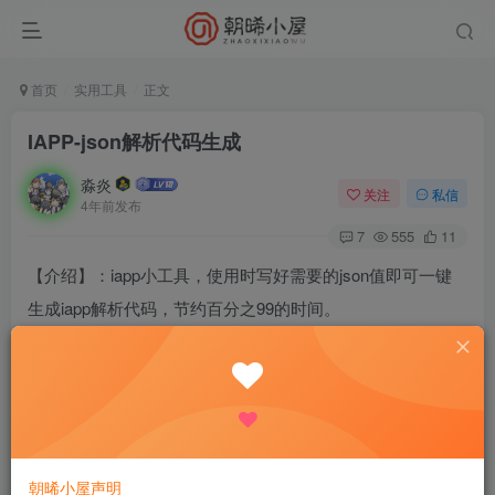
首页
实用工具
正文
IAPP-json解析代码生成
淼炎
关注
私信
4年前发布
7
555
11
【介绍】：iapp小工具，使用时写好需要的json值即可一键
生成iapp解析代码，节约百分之99的时间。
iapp小白不知道怎么json解析数据 那就下载使用吧，输入
json值自动生成，（包涵json对象的iapp列表写法代码）
【应用名称】：IAPP-json
朝晞小屋声明