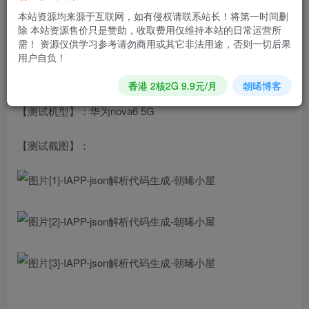
【应用版本】：v 1.1
本站资源均来源于互联网，如有侵权请联系站长！将第一时间删
除 本站资源售价只是赞助，收取费用仅维持本站的日常运营所
【应用大小】：2.6MB
需！ 资源仅供学习参考请勿商用或其它非法用途，否则一切后果
用户自负！
【支持平台】：安卓
香港 2核2G 9.9元/月
朝晞博客
【测试机型】：华为nova6 5G
【测试截图】：