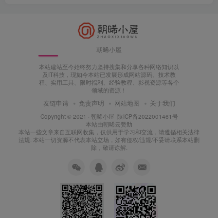
朝晞小屋
本站建站至今始终努力坚持搜集和分享各种网络知识以
及IT科技，现如今本站已发展形成网站源码、技术教
程、实用工具、限时福利、经验教程、影视资源等各个
领域的资源！
友链申请
免责声明
网站地图
关于我们
Copyright © 2021 ·
朝晞小屋
陕ICP备2022001461号
本站由
朝晞云
赞助
本站一些文章来自互联网收集，仅供用于学习和交流，请遵循相关法律
法规. 本站一切资源不代表本站立场，如有侵权/违规/不妥请联系本站删
除，敬请谅解.