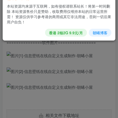
【软件大小】4.43MB
本站资源均来源于互联网，如有侵权请联系站长！将第一时间删
除 本站资源售价只是赞助，收取费用仅维持本站的日常运营所
【适用系统】Android、鸿蒙
需！ 资源仅供学习参考请勿商用或其它非法用途，否则一切后果
【软件特色】安卓11可能会出现保存不到相册，直接截图就
用户自负！
行
香港 2核2G 9.9元/月
朝晞博客
===============软件图片================
相关文件下载地址