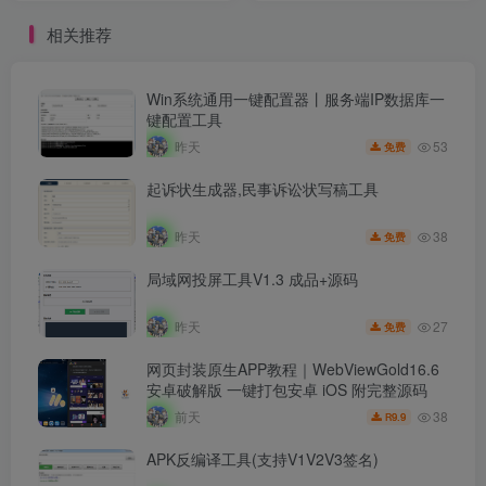
相关推荐
Win系统通用一键配置器丨服务端IP数据库一
键配置工具
53
昨天
免费
起诉状生成器,民事诉讼状写稿工具
38
昨天
免费
局域网投屏工具V1.3 成品+源码
27
昨天
免费
网页封装原生APP教程｜WebViewGold16.6
安卓破解版 一键打包安卓 iOS 附完整源码
38
前天
9.9
R
APK反编译工具(支持V1V2V3签名)