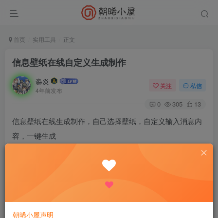
首页
实用工具
正文
信息壁纸在线自定义生成制作
淼炎
关注
私信
4年前发布
0
305
13
信息壁纸在线生成制作，自己选择壁纸，自定义输入消息内
容，一键生成
===============软件信息================
【软件名称】信息壁纸生成
【软件包名】com.xinxibizhi
【软件版本】V 1.0
朝晞小屋声明