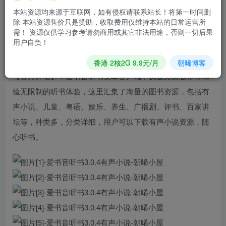
【应用大小】：15.0MB
本站资源均来源于互联网，如有侵权请联系站长！将第一时间删
除 本站资源售价只是赞助，收取费用仅维持本站的日常运营所
【适用平台】：安卓
需！ 资源仅供学习参考请勿商用或其它非法用途，否则一切后果
用户自负！
【版本说明】:该版本已去除打赏 评论区 禁止评论
香港 2核2G 9.9元/月
朝晞博客
【官方介绍】：爱书音听书安卓客户端手机版免费版带你体
验无限制的听书体验，这里汇集了海量的图书资源，包括有
声小说、儿童、粤语、娱乐、养生、广播剧、评书、百家讲
坛等，种类多，分类详细，用户可以下载有声小说资源，随
心听书。