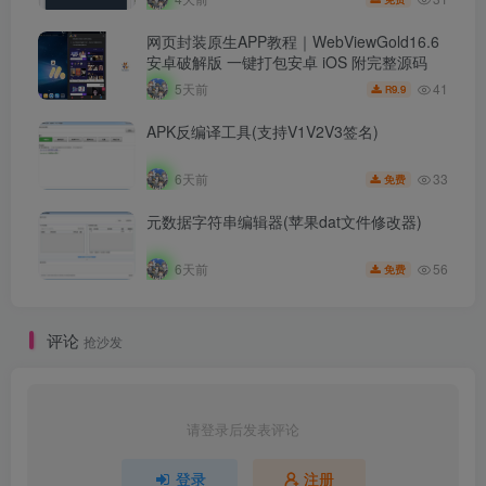
网页封装原生APP教程｜WebViewGold16.6
安卓破解版 一键打包安卓 iOS 附完整源码
41
5天前
9.9
R
APK反编译工具(支持V1V2V3签名)
33
6天前
免费
元数据字符串编辑器(苹果dat文件修改器)
56
6天前
免费
评论
抢沙发
请登录后发表评论
登录
注册