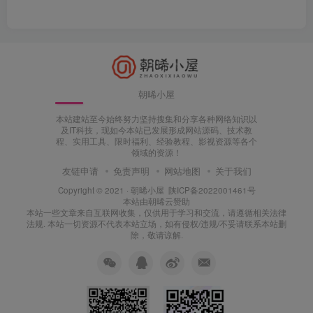
朝晞小屋
本站建站至今始终努力坚持搜集和分享各种网络知识以
及IT科技，现如今本站已发展形成网站源码、技术教
程、实用工具、限时福利、经验教程、影视资源等各个
领域的资源！
友链申请
免责声明
网站地图
关于我们
Copyright © 2021 ·
朝晞小屋
陕ICP备2022001461号
本站由
朝晞云
赞助
本站一些文章来自互联网收集，仅供用于学习和交流，请遵循相关法律
法规. 本站一切资源不代表本站立场，如有侵权/违规/不妥请联系本站删
除，敬请谅解.