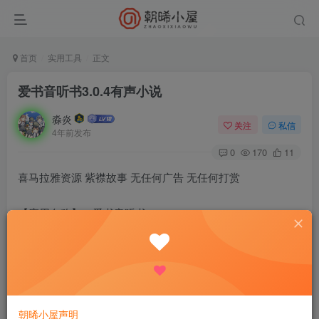
首页
实用工具
正文
爱书音听书3.0.4有声小说
淼炎
关注
私信
4年前发布
0
170
11
喜马拉雅资源 紫襟故事 无任何广告 无任何打赏
【应用名称】：爱书音听书
【应用包名】：com.tingshu.ishuyin
【应用版本】：3.0.4
朝晞小屋声明