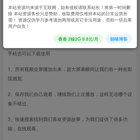
【资源介绍】：腾讯视频车载提取版是一款高质量车载视频
本站资源均来源于互联网，如有侵权请联系站长！将第一时间删
软件，为广大有车车主定制，海量众多好看视频内容，让我
除 本站资源售价只是赞助，收取费用仅维持本站的日常运营所
们在行车过程中不再寂寞，有很多内容都是直接搜索能够找
需！ 资源仅供学习参考请勿商用或其它非法用途，否则一切后果
用户自负！
到，每天都会为我们更新出来很多好看内容，获得最优质体
验过程，放松我们整个身心，不要错过了。
香港 2核2G 9.9元/月
朝晞博客
手机也可以下载使用
1、所有视频全屏播放出来，超大屏幕瞬间让我们有一种在影
院感觉。
2、保存我们自己观看，继续我们上次播放，这样无论哪个设
备不错过。
3、快速搜索找到我们喜欢资源故事，为我们提供了很多功
能，在线观看。