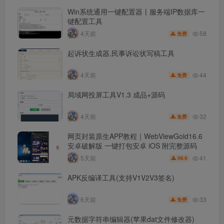
Win系统通用一键配置器丨服务端IP数据库一
键配置工具
58
4天前
免费
起诉状生成器,民事诉讼状写稿工具
44
4天前
免费
局域网投屏工具V1.3 成品+源码
32
4天前
免费
网页封装原生APP教程｜WebViewGold16.6
安卓破解版 一键打包安卓 iOS 附完整源码
41
5天前
9.9
R
APK反编译工具(支持V1V2V3签名)
33
6天前
免费
元数据字符串编辑器(苹果dat文件修改器)