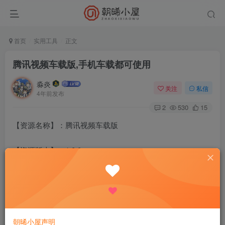
首页
实用工具
正文
腾讯视频车载版,手机车载都可使用
淼炎
关注
私信
4年前发布
2
530
15
【资源名称】：腾讯视频车载版
【资源版本】：1.0.0
【资源大小】：4.55M
【测试机型】：安卓
朝晞小屋声明