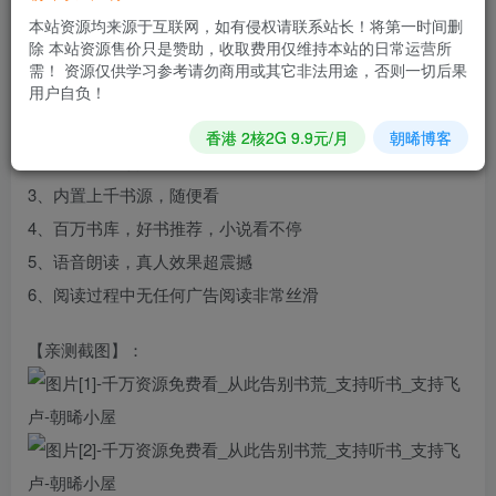
【应用大小】：15MB
本站资源均来源于互联网，如有侵权请联系站长！将第一时间删
【支持平台】：安卓(Android)4.4+及更高版本
除 本站资源售价只是赞助，收取费用仅维持本站的日常运营所
需！ 资源仅供学习参考请勿商用或其它非法用途，否则一切后果
【测试机型】：小米11
用户自负！
1、全网小说, 实时更新，光速搜索
香港 2核2G 9.9元/月
朝晞博客
2、智能本地导入，什么都能看
3、内置上千书源，随便看
4、百万书库，好书推荐，小说看不停
5、语音朗读，真人效果超震撼
6、阅读过程中无任何广告阅读非常丝滑
【亲测截图】：