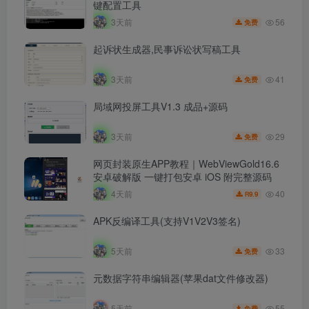
键配置工具
56
3天前
免费
起诉状生成器,民事诉讼状写稿工具
41
3天前
免费
局域网投屏工具V1.3 成品+源码
29
3天前
免费
网页封装原生APP教程｜WebViewGold16.6
安卓破解版 一键打包安卓 iOS 附完整源码
40
4天前
9.9
R
APK反编译工具(支持V1V2V3签名)
33
5天前
免费
元数据字符串编辑器(苹果dat文件修改器)
55
5天前
免费