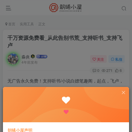
首页
实用工具
正文
千万资源免费看_从此告别书荒_支持听书_支持飞
卢
淼炎
关注
私信
4年前发布
0
271
6
无广告永久免费！支持听书/小说白嫖笔趣阁，起点，飞卢，
塔读，17k….阅读的新作品！小说软件有这一个就够了！全
免费无广版本，无任何多余的东西，界面简洁漂亮，好不好
用体验两分钟就知道啦。
【应用名称】：西梅阅读
【应用版本】：v1026
朝晞小屋声明