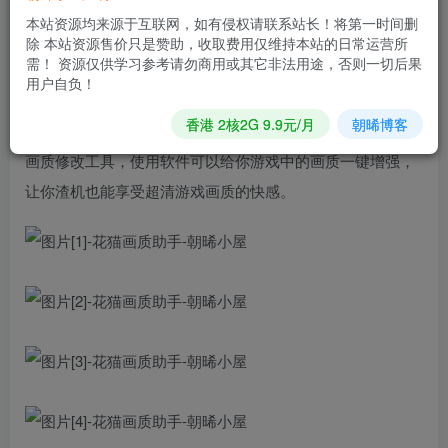
本站资源均来源于互联网，如有侵权请联系站长！将第一时间删
【软件包名】:9.60MB（10,061,572字节）
除 本站资源售价只是赞助，收取费用仅维持本站的日常运营所
需！ 资源仅供学习参考请勿商用或其它非法用途，否则一切后果
【适用系统】:Android
用户自负！
香港 2核2G 9.9元/月
朝晞博客
【软件介绍】:花猫画质助手是为喜欢玩游戏的宝贝们提供的
画质修改工具，使用软件可以给你游戏中的画质一键增强，
让你渣机也能享受超清游戏画质的快感。