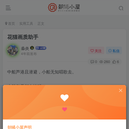
首页
实用工具
正文
花猫画质助手
淼炎
关注
私信
4年前发布
0
260
6
中船芦港且潜避，小船无知唱歌去。
小船每天都在忙碌
༺ᓄᓄᓄᓄᓄᓄᓄᓄᓄ【资源信息】ᓄᓄᓄᓄᓄᓄᓄᓄᓄ༻
【软件名称】：花猫画质助手9.6 [9.6]
【软件大小】：9.60MB（10,061,572字节）
朝晞小屋声明