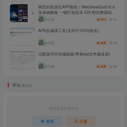
网页封装原生APP教程｜WebViewGold16.6
安卓破解版 一键打包安卓 iOS 附完整源码
41
5天前
9.9
R
APK反编译工具(支持V1V2V3签名)
33
6天前
免费
元数据字符串编辑器(苹果dat文件修改器)
56
6天前
免费
评论
抢沙发
请登录后发表评论
登录
注册