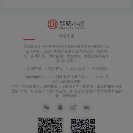
朝晞小屋
本站建站至今始终努力坚持搜集和分享各种网络知识以
及IT科技，现如今本站已发展形成网站源码、技术教
程、实用工具、限时福利、经验教程、影视资源等各个
领域的资源！
友链申请
免责声明
网站地图
关于我们
Copyright © 2021 ·
朝晞小屋
陕ICP备2022001461号
本站由
朝晞云
赞助
本站一些文章来自互联网收集，仅供用于学习和交流，请遵循相关法律
法规. 本站一切资源不代表本站立场，如有侵权/违规/不妥请联系本站删
除，敬请谅解.