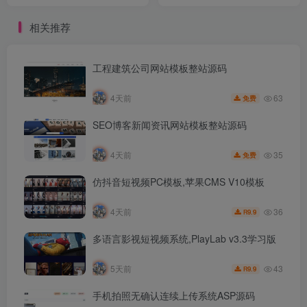
相关推荐
工程建筑公司网站模板整站源码
63
4天前
免费
SEO博客新闻资讯网站模板整站源码
35
4天前
免费
仿抖音短视频PC模板,苹果CMS V10模板
36
4天前
9.9
R
多语言影视短视频系统,PlayLab v3.3学习版
43
5天前
9.9
R
手机拍照无确认连续上传系统ASP源码