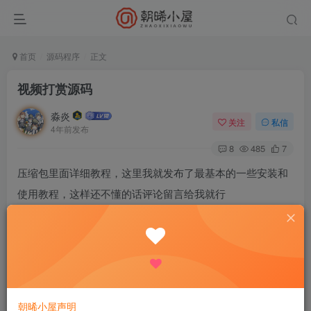
首页
源码程序
正文
视频打赏源码
淼炎
关注
私信
4年前发布
8
485
7
压缩包里面详细教程，这里我就发布了最基本的一些安装和
使用教程，这样还不懂的话评论留言给我就行
1、解压并打开浏览器输入网址完成网站安装: htp:/域
名/install
2、管理后台
朝晞小屋声明