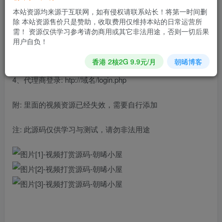
3、总后台: htp:/域名/dsadmin
本站资源均来源于互联网，如有侵权请联系站长！将第一时间删
除 本站资源售价只是赞助，收取费用仅维持本站的日常运营所
账号: admin
需！ 资源仅供学习参考请勿商用或其它非法用途，否则一切后果
用户自负！
密码: baize799.com
香港 2核2G 9.9元/月
朝晞博客
4、代理商登录: htp://域名/login.php
附: 里面的视频资源已经失效，需要自行添加
注: 此源码仅供学习与测试，请勿非法用途