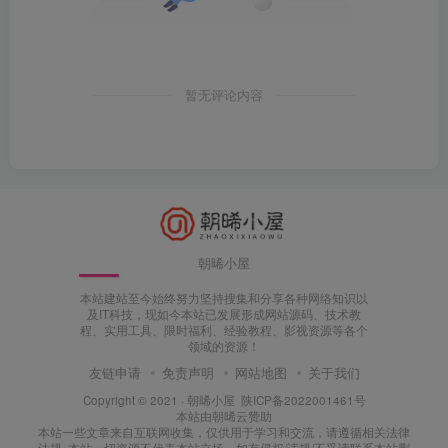
暂无评论内容
朝晞小屋
本站建站至今始终努力坚持搜集和分享各种网络知识以
及IT科技，现如今本站已发展形成网站源码、技术教
程、实用工具、限时福利、经验教程、影视资源等各个
领域的资源！
友链申请
免责声明
网站地图
关于我们
Copyright © 2021 ·
朝晞小屋
陕ICP备2022001461号
本站由
朝晞云
赞助
本站一些文章来自互联网收集，仅供用于学习和交流，请遵循相关法律
法规. 本站一切资源不代表本站立场，如有侵权/违规/不妥请联系本站删