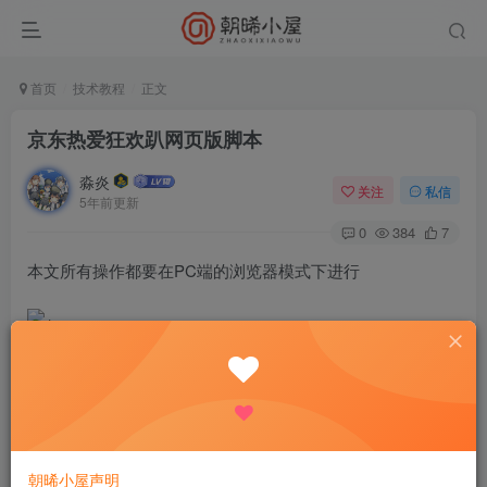
首页
技术教程
正文
京东热爱狂欢趴网页版脚本
淼炎
关注
私信
5年前更新
0
384
7
本文所有操作都要在PC端的浏览器模式下进行
1、打开浏览器（别用IE）->推荐使用：360极速浏览器或者
QQ浏览器
朝晞小屋声明