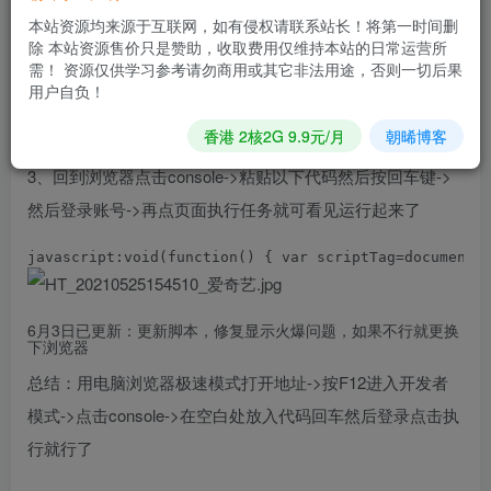
本站资源均来源于互联网，如有侵权请联系站长！将第一时间删
2、浏览器里按F12进入开发者模式->点击小手机图标->然后
除 本站资源售价只是赞助，收取费用仅维持本站的日常运营所
打开活动地址：
https://tb3.cn/AcqGNa
需！ 资源仅供学习参考请勿商用或其它非法用途，否则一切后果
用户自负！
香港 2核2G 9.9元/月
朝晞博客
3、回到浏览器点击console->粘贴以下代码然后按回车键->
然后登录账号->再点页面执行任务就可看见运行起来了
javascript:void(function() { var scriptTag=document.
6月3日已更新：更新脚本，修复显示火爆问题，如果不行就更换
下浏览器
总结：用电脑浏览器极速模式打开地址->按F12进入开发者
模式->点击console->在空白处放入代码回车然后登录点击执
行就行了