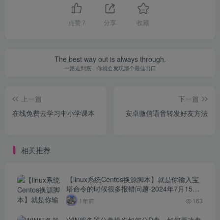
点赞
7
分享
收藏
The best way out is always through.
一路走到底，你就会发现那个最佳出口
上一篇
下一篇
在线免费云学习中小学课本
安卓微信语音转发好友方法
相关推荐
【linux系统Centos换源脚本】就是你输入宝
塔命令的时候很多报错问题-2024年7月15日
最新打包整理-解决小厂服务器yum源！
1年前
163
WIN服务器分盘操作如何分D盘，如何更改盘