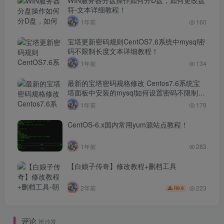
符-文本详细教程！
1年前
160
宝塔更新密码规则CentOS7.6系统中mysql密
码不限制长度文本详细教程！
1年前
134
最新的宝塔密码规格修改 Centos7.6系统宝
塔面板中安装的mysql如何设置密码不限制长
度文本详细教程！！
1年前
179
CentOS-6.x国内常用yum源站点教程！
1年前
283
【白娘子传奇】修改教程+删档工具
223
2年前
9.9
R
评论
抢沙发