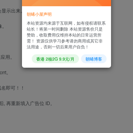
会显示出来。
朝晞小屋声明
本站资源均来源于互联网，如有侵权请联系
像。
站长！将第一时间删除 本站资源售价只是
赞助，收取费用仅维持本站的日常运营所
需！ 资源仅供学习参考请勿商用或其它非
法用途，否则一切后果用户自负！
装应用。
香港 2核2G 9.9元/月
朝晞博客
rt。
d和域名即可！！
, 再重新填入广告位 ID。