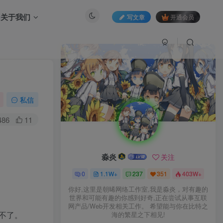
关于我们
写文章
开通会员
私信
486
11
淼炎
关注
0
1.1W+
237
351
403W+
你好,这里是朝晞网络工作室,我是淼炎，对有趣的
世界和可能有趣的你感到好奇,正在尝试从事互联
网产品/Web开发相关工作。 希望能与你在比特之
不了。
海的繁星之下相见!