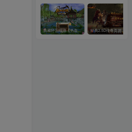
典藏怀旧端游【热血江湖V23.0巅峰对决】2026最新整理Win系服务端+PC客户端+百宝阁+源码+在线GM工具+教程【站长亲测】
经典2.5D传奇页游【热血虎卫本地端】2026最新整理Win一键即玩服务端+客户端+教程【站长亲测】