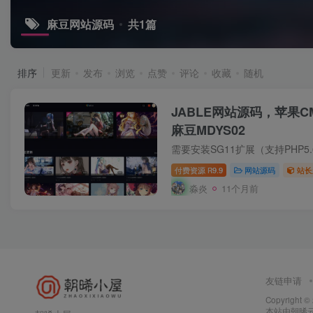
麻豆网站源码
共1篇
排序
更新
发布
浏览
点赞
评论
收藏
随机
JABLE网站源码，苹果C
麻豆MDYS02
付费资源
9.9
网站源码
站长
R
淼炎
11个月前
友链申请
Copyright ©
本站由
朝晞