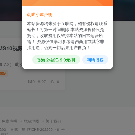
朝晞小屋声明
本站资源均来源于互联网，如有侵权请联系
站长！将第一时间删除 本站资源售价只是
赞助，收取费用仅维持本站的日常运营所
需！ 资源仅供学习参考请勿商用或其它非
MS10视频图片小说源码_
法用途，否则一切后果用户自负！
香港 2核2G 9.9元/月
朝晞博客
需要安装SG11扩展（支持PHP5.6-7.3） 此次版本使用V10 3031版本支持站群，支持数据库挂马检测等，player.js使用开源版 源码模板名称：麻豆源码#MDYS02,苹果CMS V10_JABLE高端响应式_二开苹果cms...
亲测
0
271
10
免责声明
网站地图
关于我们
 2021 ·
朝晞小屋
陕ICP备2022001461号
云
赞助