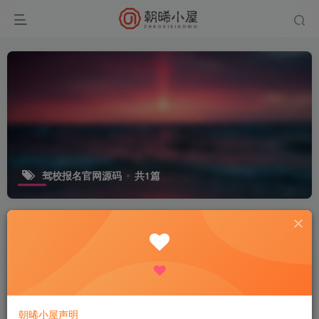
驾校报名官网源码
共1篇
排序
更新
发布
浏览
点赞
评论
收藏
随机
驾照考证网站源码下载：自适应手机端
驾校网站模板
免费资源
网站源码
1年前
97
朝晞小屋声明