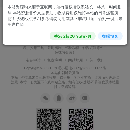
本站资源均来源于互联网，如有侵权请联系站长！将第一时间删
除 本站资源售价只是赞助，收取费用仅维持本站的日常运营所
需！ 资源仅供学习参考请勿商用或其它非法用途，否则一切后果
用户自负！
朝晞小屋
香港 2核2G 9.9元/月
朝晞博客
本站建站至今始终努力坚持搜集和分享各种网络知识以
及IT科技，现如今本站已发展形成网站源码、技术教
程、实用工具、限时福利、经验教程、影视资源等各个
领域的资源！
友链申请
免责声明
网站地图
关于我们
Copyright © 2021 ·
朝晞小屋
陕ICP备2022001461号
本站由
朝晞云
赞助
本站一些文章来自互联网收集，仅供用于学习和交流，请遵循相关法律
法规. 本站一切资源不代表本站立场，如有侵权/违规/不妥请联系本站删
除，敬请谅解.